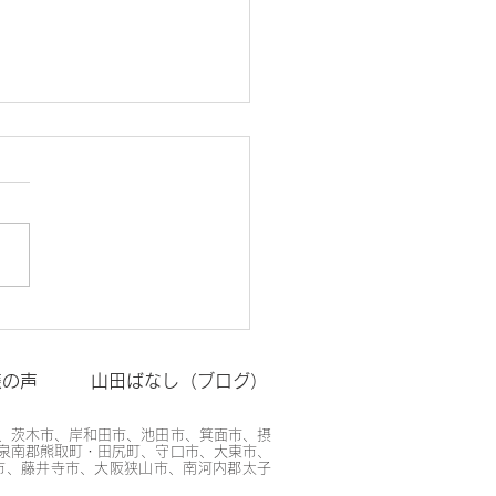
ーリング貼り工事
様の声
山田ばなし（ブログ）
、茨木市、岸和田市、池田市、箕面市、摂
泉南郡熊取町・田尻町、守口市、大東市、
市、藤井寺市、大阪狭山市、南河内郡太子