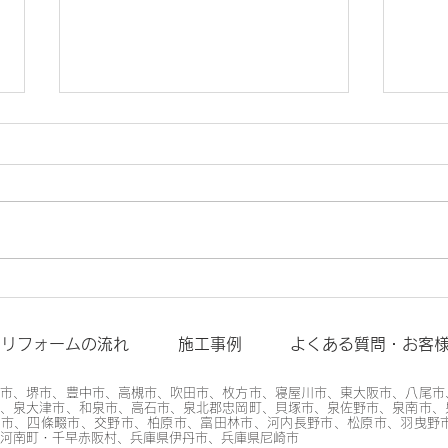
フロ
給水配管の漏水対応について
リフォームの流れ
施工事例
よくある質問・お客
阪市、堺市、豊中市、高槻市、吹田市、枚方市、寝屋川市、東大阪市、八尾市
市、泉大津市、和泉市、高石市、泉北郡忠岡町、貝塚市、泉佐野市、泉南市、
真市、四條畷市、交野市、柏原市、富田林市、河内長野市、松原市、羽曳野
河南町・千早赤阪村、兵庫県伊丹市、兵庫県尼崎市