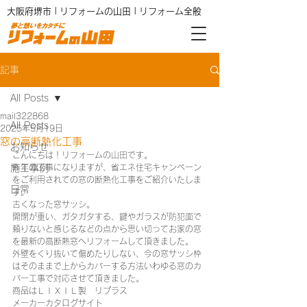
大阪府堺市 | リフォームの山田 | リフォーム全般
記事
All Posts
mail322868
All Posts
2025年5月19日
窓の高断熱化工事
お知らせ
こんにちは！リフォームの山田です。
施工事例
昨年の工事になりますが、省エネ住宅キャンペーン
をご利用されての窓の断熱化工事をご紹介いたしま
日常
す。
古くなった窓サッシ。
開閉が重い、ガタガタする、鍵やガラスが防犯面で
頼りないと感じるなどの点から思い切ってお家の窓
を最新の高断熱窓へリフォームして頂きました。
外壁をくり抜いて傷めたりしない、今の窓サッシ枠
はそのままで上からカバーする方法いわゆる窓のカ
バー工事で対応させて頂きました。
商品はＬＩＸＩＬ製　リプラス
メーカーカタログサイト