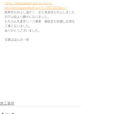
https://webcatalog.lixil.co.jp/cgi-
bin/openCatalogAuth.cgi?c=SM7400&p=1
断熱性も向上し温かく、また遮音性も向上しました
ので以前より静かになりました。
もちろん先進窓リノベ事業　補助金も申請しお得な
工事となりました。
ありがとうございました。
写真はほんの一例
施工事例