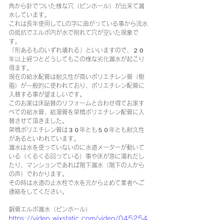
角から針でついた様な穴（ピンホール）が出来て漏
水しています。
これは長年使用してLの字に曲がっている事から流水
の抵抗でエルボ内が水で削れて穴が空いた現象で
す。
「形あるものいずれ壊れる」といいますので、２０
年以上経つとどうしてもこの様な劣化漏水が起こり
得ます。
現在の給水配管は耐久性が高いポリエチレン管（樹
脂）が一般的に使われており、ポリエチレン配管に
入替する事が望ましいです。
このお家は床貼替のリフォームと合わせ得てお家す
べての給水管、給湯管を架橋ポリエチレン配管に入
替させて頂きました。
架橋ポリエチレン管は３０年とも５０年とも耐久性
があるといわれています。
漏水は水を使っていないのに水道メーターが動いて
いる（くるくる回っている）事や床が急に濡れだし
たり、マンションであれば階下漏水（階下の人から
の声）でわかります。
その時は水道の止水栓で水を元から止めて業者へご
連絡をしてください。
銅管エルボ漏水（ピンホール）
https://video.wixstatic.com/video/045254