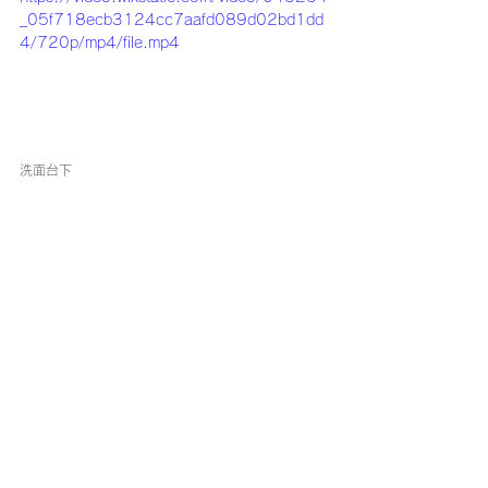
_05f718ecb3124cc7aafd089d02bd1dd
4/720p/mp4/file.mp4
洗面台下