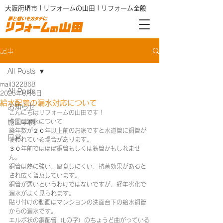
大阪府堺市 | リフォームの山田 | リフォーム全般
記事
All Posts
mail322868
All Posts
2025年6月5日
給水配管の漏水対応について
お知らせ
こんにちはリフォームの山田です！
施工事例
今回は漏水について
築年数が２０年以上前のお家ですと水道管に銅管が
日常
使われている場合があります。
３０年前ではほぼ銅管もしくは鉄管かもしれませ
ん。
銅管は熱に強い、腐食しにくい、抗菌効果があると
され広く普及しています。
銅管が悪いというわけではないですが、経年劣化で
漏水がよく見られます。
貼り付けの動画はマンションの洗面台下の給水銅管
からの漏水です。
エルボ状の銅配管（Lの字）のちょうど曲がっている