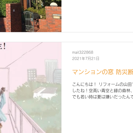
mail322868
2021年7月21日
マンションの窓 防災
こんにちは！ リフォームの山田
したね！空高い青空と緑の森林
でも若い時は夏は嫌いだったん
体が動き難いので身体が動く夏
明るいし。冬は１６時ぐらいから暗