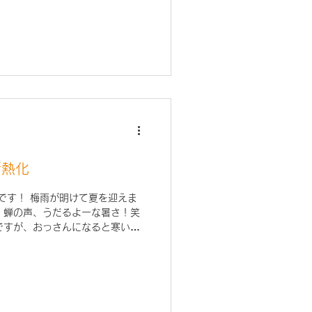
断熱化
です！ 梅雨が明けて夏を迎えま
、蝉の声、うだるよーな暑さ！笑
ですが、おっさんになると寒いと
が好きになりました。日も長いし
くなる...