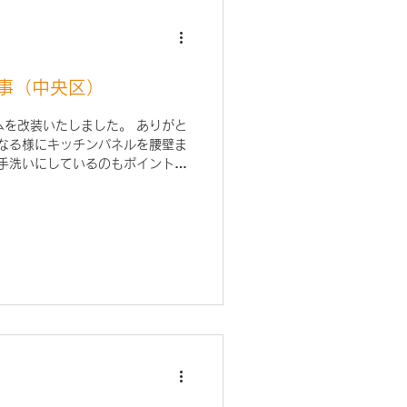
事（中央区）
ムを改装いたしました。 ありがと
になる様にキッチンパネルを腰壁ま
の手洗いにしているのもポイントで
メージュ LIXIL手洗い器 コフレル