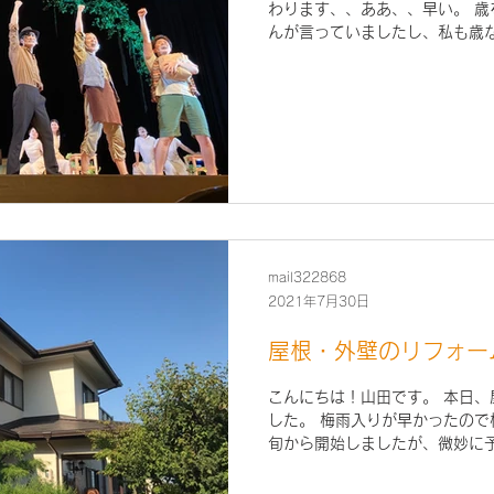
わります、、ああ、、早い。 
んが言っていましたし、私も歳
てるんですが、毎年早いなぁも
笑...
mail322868
2021年7月30日
屋根・外壁のリフォー
こんにちは！山田です。 本日
した。 梅雨入りが早かったの
旬から開始しましたが、微妙に予測
状況でもなんとか無事に工程通
た～...