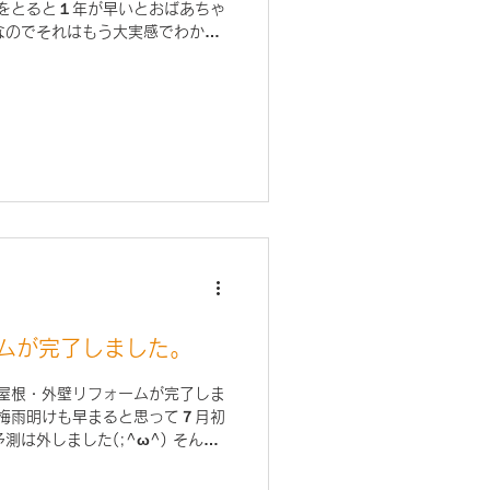
歳をとると１年が早いとおばあちゃ
なのでそれはもう大実感でわかっ
う終わり？と言っちゃいますね
ムが完了しました。
、屋根・外壁リフォームが完了しま
で梅雨明けも早まると思って７月初
は外しました(;^ω^) そんな
り工事が完了できました。良かっ