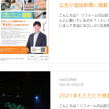
広告が産経新聞に掲載
こんにちは！ リフォームの山田
んとに動いているのか？！とい
いまして本当にお久しぶりな投
８日（火）明日になりますが、
告が掲載されます。...
mail322868
2021年12月31日
2021年もただただ感
こんにちは！リフォームの山田