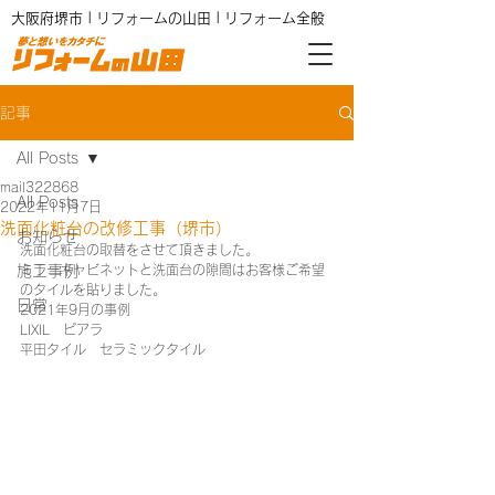
大阪府堺市 | リフォームの山田 | リフォーム全般
記事
All Posts
mail322868
All Posts
2022年11月7日
洗面化粧台の改修工事（堺市）
お知らせ
洗面化粧台の取替をさせて頂きました。
施工事例
ミラーキャビネットと洗面台の隙間はお客様ご希望
のタイルを貼りました。
日常
2021年9月の事例
LIXIL　ピアラ
平田タイル　セラミックタイル